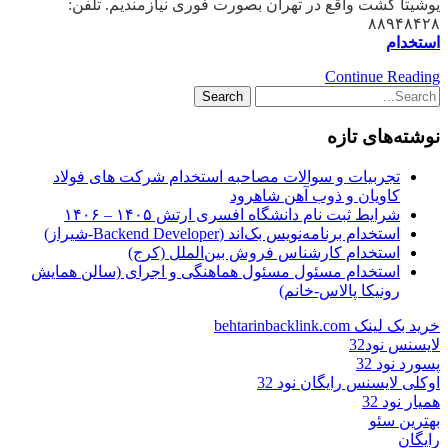
یوشیتا گشت واقع در تهران بصورت فوری نیازمندیم. تلفن:
۸۸۹۴۸۴۲۸
استخدام
Continue Reading
نوشته‌های تازه
تجربیات و سوالات مصاحبه استخدام شرکت های فولاد
کاویان و ذوب آهن شاهرود
شرایط ثبت نام دانشگاه افسری ارتش ۱۴۰۵ – ۱۴۰۶
استخدام برنامه‌نویس بک‌اند (Backend Developer-شیراز)
استخدام کارشناس فروش بین‌الملل (کرج)
استخدام مسئول مسئول هماهنگی و اجرای (سالن همایش
رونیکا پالاس-خانم)
خرید بک لینک behtarinbacklink.com
لایسنس نود32
پسورد نود 32
اوکلی لایسنس رایگان نود 32
همیار نود 32
بهترین سئو
رایگان