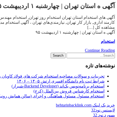
آگهی ه استان تهران | چهارشنبه ۱ اردیبهشت ۹۵
آگهی های استخدام استان تهران استخدام روز تهران, استخدام مهندس 
کارمند اداری, بازار کار تهران, نیازمندی‌های تهران ، آگهی استخدام
مشاهده کل […]
آگهی ه استان تهران | چهارشنبه ۱ اردیبهشت ۹۵
استخدام
Continue Reading
نوشته‌های تازه
تجربیات و سوالات مصاحبه استخدام شرکت های فولاد کاویان 
شرایط ثبت نام دانشگاه افسری ارتش ۱۴۰۵ – ۱۴۰۶
استخدام برنامه‌نویس بک‌اند (Backend Developer-شیراز)
استخدام کارشناس فروش بین‌الملل (کرج)
استخدام مسئول مسئول هماهنگی و اجرای (سالن همایش رونیکا
خرید بک لینک behtarinbacklink.com
لایسنس نود32
پسورد نود 32