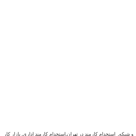
شبکه, استخدام کارمند در تهران,استخدام کارمند اداری, بازار کار