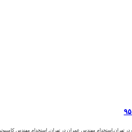
در تهران,استخدام مهندس عمران در تهران, استخدام مهندس کامپیوتر و 