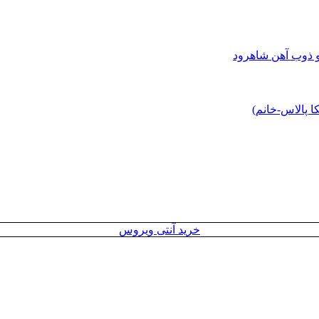
و ذوب آهن شاهرود
 پالاس-خانم)
خرید آنتی ویروس