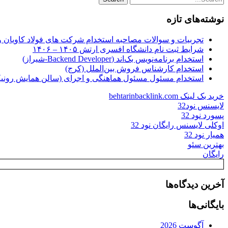
نوشته‌های تازه
تجربیات و سوالات مصاحبه استخدام شرکت های فولاد کاویان 
شرایط ثبت نام دانشگاه افسری ارتش ۱۴۰۵ – ۱۴۰۶
استخدام برنامه‌نویس بک‌اند (Backend Developer-شیراز)
استخدام کارشناس فروش بین‌الملل (کرج)
استخدام مسئول مسئول هماهنگی و اجرای (سالن همایش رونیکا
خرید بک لینک behtarinbacklink.com
لایسنس نود32
پسورد نود 32
اوکلی لایسنس رایگان نود 32
همیار نود 32
بهترین سئو
رایگان
آخرین دیدگاه‌ها
بایگانی‌ها
آگوست 2026