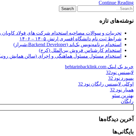
Continue Reading
نوشته‌های تازه
تجربیات و سوالات مصاحبه استخدام شرکت های فولاد کاویان 
شرایط ثبت نام دانشگاه افسری ارتش ۱۴۰۵ – ۱۴۰۶
استخدام برنامه‌نویس بک‌اند (Backend Developer-شیراز)
استخدام کارشناس فروش بین‌الملل (کرج)
استخدام مسئول مسئول هماهنگی و اجرای (سالن همایش رونیکا
خرید بک لینک behtarinbacklink.com
لایسنس نود32
پسورد نود 32
اوکلی لایسنس رایگان نود 32
همیار نود 32
بهترین سئو
رایگان
آخرین دیدگاه‌ها
بایگانی‌ها