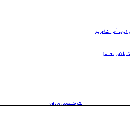
و ذوب آهن شاهرود
 پالاس-خانم)
خرید آنتی ویروس