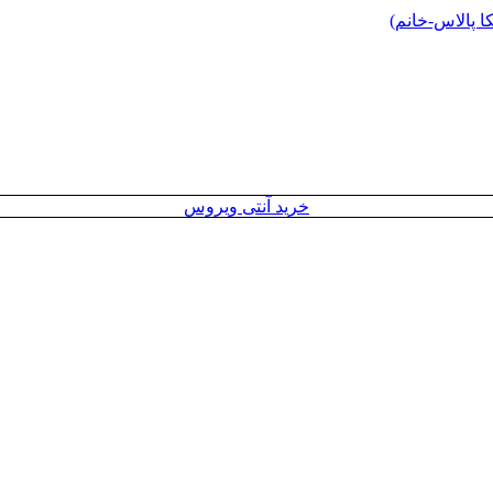
 پالاس-خانم)
خرید آنتی ویروس