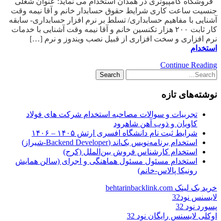
فروشگاه کامپیوتری در همدان استخدام می نماید: عنوان شغلی
جنسیت ساعت کاری شرایط حقوق حسابدار خانم و آقا نیمه وقت
آشنایی با مفاهیم حسابداری/ تسلط بر نرم افزار حسابداری- سابقه
کار ثابت ۲۰۰ هزار تکنسین خانم و آقا نیمه وقت آشنایی با خدمات
نرم افزاری و سخت افزاری از قبیل نصب ویندوز و نرم […]
استخدام
Continue Reading
نوشته‌های تازه
تجربیات و سوالات مصاحبه استخدام شرکت های فولاد
کاویان و ذوب آهن شاهرود
شرایط ثبت نام دانشگاه افسری ارتش ۱۴۰۵ – ۱۴۰۶
استخدام برنامه‌نویس بک‌اند (Backend Developer-شیراز)
استخدام کارشناس فروش بین‌الملل (کرج)
استخدام مسئول مسئول هماهنگی و اجرای (سالن همایش
رونیکا پالاس-خانم)
خرید بک لینک behtarinbacklink.com
لایسنس نود32
پسورد نود 32
اوکلی لایسنس رایگان نود 32