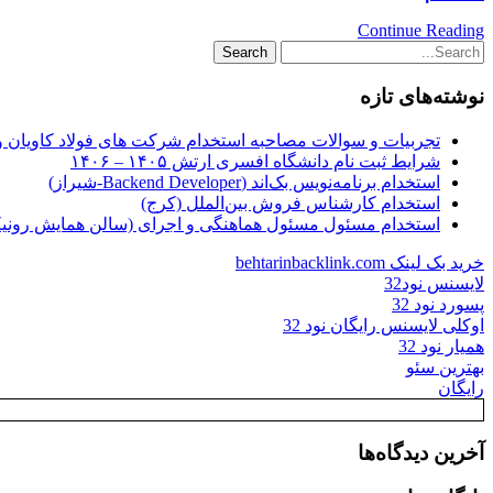
Continue Reading
نوشته‌های تازه
تجربیات و سوالات مصاحبه استخدام شرکت های فولاد کاویان 
شرایط ثبت نام دانشگاه افسری ارتش ۱۴۰۵ – ۱۴۰۶
استخدام برنامه‌نویس بک‌اند (Backend Developer-شیراز)
استخدام کارشناس فروش بین‌الملل (کرج)
استخدام مسئول مسئول هماهنگی و اجرای (سالن همایش رونیکا
خرید بک لینک behtarinbacklink.com
لایسنس نود32
پسورد نود 32
اوکلی لایسنس رایگان نود 32
همیار نود 32
بهترین سئو
رایگان
آخرین دیدگاه‌ها