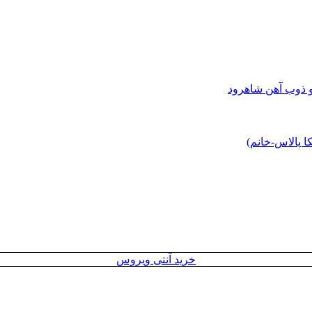
و ذوب آهن شاهرود
 پالاس-خانم)
خرید آنتی ویروس