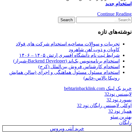
استخدام جدید
Continue Reading
نوشته‌های تازه
تجربیات و سوالات مصاحبه استخدام شرکت های فولاد
کاویان و ذوب آهن شاهرود
شرایط ثبت نام دانشگاه افسری ارتش ۱۴۰۵ – ۱۴۰۶
استخدام برنامه‌نویس بک‌اند (Backend Developer-شیراز)
استخدام کارشناس فروش بین‌الملل (کرج)
استخدام مسئول مسئول هماهنگی و اجرای (سالن همایش
رونیکا پالاس-خانم)
خرید بک لینک behtarinbacklink.com
لایسنس نود32
پسورد نود 32
اوکلی لایسنس رایگان نود 32
همیار نود 32
بهترین سئو
رایگان
خرید آنتی ویروس