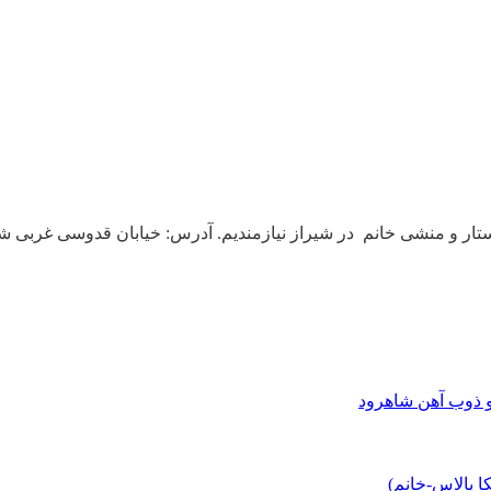
و ذوب آهن شاهرود
 پالاس-خانم)