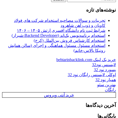
نوشته‌های تازه
تجربیات و سوالات مصاحبه استخدام شرکت های فولاد
کاویان و ذوب آهن شاهرود
شرایط ثبت نام دانشگاه افسری ارتش ۱۴۰۵ – ۱۴۰۶
استخدام برنامه‌نویس بک‌اند (Backend Developer-شیراز)
استخدام کارشناس فروش بین‌الملل (کرج)
استخدام مسئول مسئول هماهنگی و اجرای (سالن همایش
رونیکا پالاس-خانم)
خرید بک لینک behtarinbacklink.com
لایسنس نود32
پسورد نود 32
اوکلی لایسنس رایگان نود 32
همیار نود 32
بهترین سئو
رایگان
خرید آنتی ویروس
آخرین دیدگاه‌ها
بایگانی‌ها