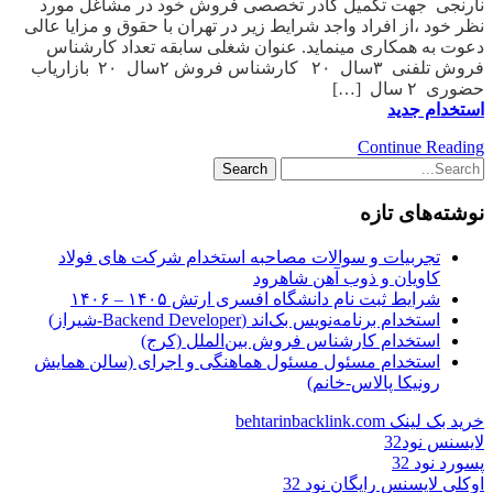
نارنجی جهت تکمیل کادر تخصصی فروش خود در مشاغل مورد
نظر خود ،از افراد واجد شرایط زیر در تهران با حقوق و مزایا عالی
دعوت به همکاری مینماید. عنوان شغلی سابقه تعداد کارشناس
فروش تلفنی ۳سال ۲۰ کارشناس فروش ۲سال ۲۰ بازاریاب
حضوری ۲ سال […]
استخدام جدید
Continue Reading
نوشته‌های تازه
تجربیات و سوالات مصاحبه استخدام شرکت های فولاد
کاویان و ذوب آهن شاهرود
شرایط ثبت نام دانشگاه افسری ارتش ۱۴۰۵ – ۱۴۰۶
استخدام برنامه‌نویس بک‌اند (Backend Developer-شیراز)
استخدام کارشناس فروش بین‌الملل (کرج)
استخدام مسئول مسئول هماهنگی و اجرای (سالن همایش
رونیکا پالاس-خانم)
خرید بک لینک behtarinbacklink.com
لایسنس نود32
پسورد نود 32
اوکلی لایسنس رایگان نود 32