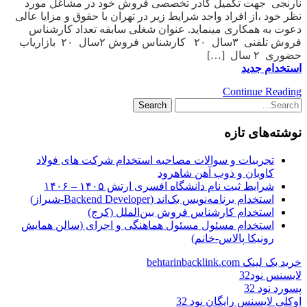
نارنجی جهت تکمیل کادر تخصصی فروش خود در مشاغل مورد
نظر خود ،از افراد واجد شرایط زیر در تهران با حقوق و مزایا عالی
دعوت به همکاری مینماید. عنوان شغلی سابقه تعداد کارشناس
فروش تلفنی ۳سال ۲۰ کارشناس فروش ۲سال ۲۰ بازاریاب
حضوری ۲ سال […]
استخدام جدید
Continue Reading
نوشته‌های تازه
تجربیات و سوالات مصاحبه استخدام شرکت های فولاد
کاویان و ذوب آهن شاهرود
شرایط ثبت نام دانشگاه افسری ارتش ۱۴۰۵ – ۱۴۰۶
استخدام برنامه‌نویس بک‌اند (Backend Developer-شیراز)
استخدام کارشناس فروش بین‌الملل (کرج)
استخدام مسئول مسئول هماهنگی و اجرای (سالن همایش
رونیکا پالاس-خانم)
خرید بک لینک behtarinbacklink.com
لایسنس نود32
پسورد نود 32
اوکلی لایسنس رایگان نود 32