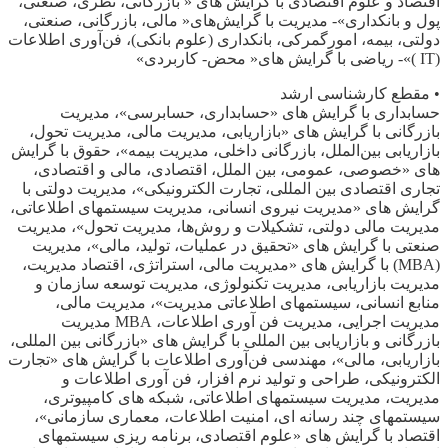
اقتصاد و علوم اقتصادی با گرایش های « بازرگانی، نظری، ‌صنعتی،
پول و بانکداری»- ‌مدیریت با گرایش‌های« مالی، بازرگانی، ‌صنعتی،
‌دولتی، بیمه، امورگمرکی، ‌بانکداری (علوم بانکی)، فن‌آوری اطلاعات
(IT )»- ریاضی با گرایش های« محض- کاربردی»
• مقطع کارشناسی ارشد
حسابداری با گرایش های «حسابداری، حسابرسی»، مدیریت
بازرگانی با گرایش های «بازاریابی، مدیریت مالی، مدیریت تحول،
بازاریابی بین‌الملل، بازرگانی داخلی، مدیریت بیمه»، حقوق با گرایش
های «خصوصی، عمومی، بین الملل، اقتصادی، مالی و اقتصادی،
تجاری اقتصادی بین المللی، تجارت الکترونیکی»، مدیریت دولتی با
گرایش های «مدیریت نیروی انسانی، مدیریت سیستمهای اطلاعاتی،
مدیریت مالی دولتی، تشکیلات و روش‌ها، مدیریت تحول»، مدیریت
صنعتی با گرایش های «تحقیق در عملیات، تولید، مالی»، مدیریت
(MBA) با گرایش های «مدیریت مالی، استراتژی، اقتصاد مدیریت،
مدیریت بازاریابی، مدیریت تکنولوژی، مدیریت توسعه سازمان و
منابع انسانی، سیستمهای اطلاعاتی مدیریت»، مدیریت مالی،
مدیریت اجرایی، مدیریت فن آوری اطلاعات، MBA مدیریت
بازرگانی و بازاریابی بین المللی با گرایش های «بازرگانی بین المللی،
بازاریابی، مالی»، مهندسی فن‌آوری اطلاعات با گرایش های «تجارت
الکترونیکی، طراحی و تولید نرم افزار، فن آوری اطلاعات و
مدیریت، مدیریت سیستمهای اطلاعاتی، شبکه های کامپیوتری،
سیستمهای چند رسانه ای، امنیت اطلاعات، معماری سازمانی»،
اقتصاد با گرایش های «علوم اقتصادی، برنامه ریزی سیستمهای