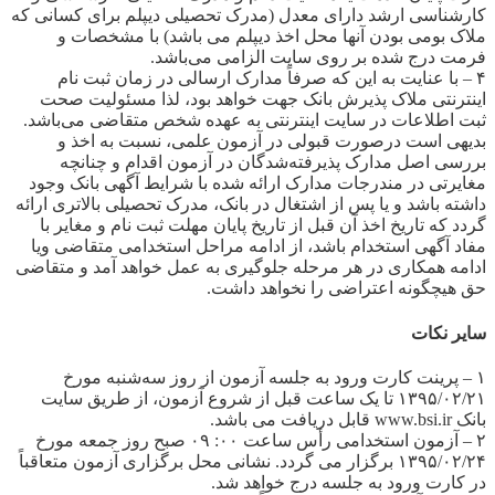
کارشناسی ارشد دارای معدل (مدرک تحصیلی دیپلم برای کسانی که
ملاک بومی بودن آنها محل اخذ دیپلم می باشد) با مشخصات و
فرمت درج شده بر روی سایت الزامی می‌باشد.
۴ – با عنایت به این که صرفاً مدارک ارسالی در زمان ثبت نام
اینترنتی ملاک پذیرش بانک جهت خواهد بود، لذا مسئولیت صحت
ثبت اطلاعات در سایت اینترنتی به عهده شخص متقاضی می‌باشد.
بدیهی است درصورت قبولی در آزمون علمی، نسبت به اخذ و
بررسی اصل مدارک پذیرفته‌‌شدگان در آزمون اقدام و چنانچه
مغایرتی در مندرجات مدارک ارائه شده با شرایط آگهی بانک وجود
داشته باشد و یا پس از اشتغال در بانک، مدرک تحصیلی بالاتری ارائه
گردد که تاریخ اخذ آن قبل از تاریخ پایان مهلت ثبت نام و مغایر با
مفاد آگهی استخدام باشد، از ادامه مراحل استخدامی متقاضی ویا
ادامه همکاری در هر مرحله جلوگیری به عمل خواهد آمد و متقاضی
حق هیچگونه اعتراضی را نخواهد داشت.
سایر نکات
۱ – پرینت کارت ورود به جلسه آزمون از روز سه‌شنبه مورخ
۱۳۹۵/۰۲/۲۱ تا یک ساعت قبل از شروع آزمون، از طریق سایت
بانک www.bsi.ir قابل دریافت می باشد.
۲ – آزمون استخدامی رأس ساعت ۰۰: ۰۹ صبح روز جمعه مورخ
۱۳۹۵/۰۲/۲۴ برگزار می گردد. نشانی محل برگزاری آزمون متعاقباً
در کارت ورود به جلسه درج خواهد شد.