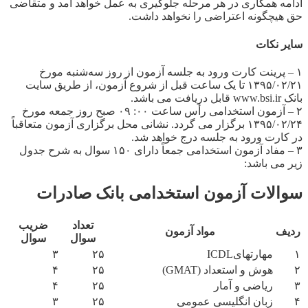
ادامه همکاری در هر مرحله جلوگیری به عمل خواهد آمد و متقاضی
حق هیچگونه اعتراضی را نخواهد داشت.
سایر نکات
۱ – پرینت کارت ورود به جلسه آزمون از روز سه‌شنبه مورخ
۱۳۹۵/۰۲/۲۱ تا یک ساعت قبل از شروع آزمون، از طریق سایت
بانک www.bsi.ir قابل دریافت می باشد.
۲ – آزمون استخدامی رأس ساعت ۰۰: ۰۹ صبح روز جمعه مورخ
۱۳۹۵/۰۲/۲۴ برگزار می گردد. نشانی محل برگزاری آزمون متعاقباً
در کارت ورود به جلسه درج خواهد شد.
۳ – مفاد آزمون استخدامی جمعاً دارای ۱۵۰ سوال به شرح جدول
زیر می باشد:
سوالات آزمون استخدامی بانک صادرات
تعداد
ضریب
ردیف
مواد آزمون
سوال
سوال
۱
مهارتهایICDL
۲۵
۳
۲
هوش و استعداد (GMAT)
۲۵
۴
۳
ریاضی و آمار
۲۵
۴
۴
زبان انگلیسی عمومی
۲۵
۳