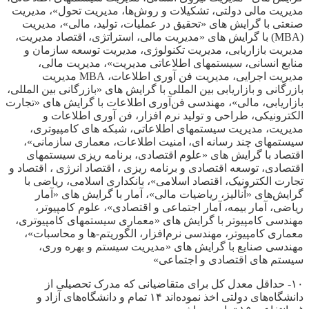
مدیریت مالی دولتی، تشکیلات و روش‌ها، مدیریت تحول»، مدیریت
صنعتی با گرایش های «تحقیق در عملیات، تولید، مالی»، مدیریت
(MBA) با گرایش های «مدیریت مالی، استراتژی، اقتصاد مدیریت،
مدیریت بازاریابی، مدیریت تکنولوژی، مدیریت توسعه سازمان و
منابع انسانی، سیستمهای اطلاعاتی مدیریت»، مدیریت مالی،
مدیریت اجرایی، مدیریت فن آوری اطلاعات، MBA مدیریت
بازرگانی و بازاریابی بین المللی با گرایش های «بازرگانی بین المللی،
بازاریابی، مالی»، مهندسی فن‌آوری اطلاعات با گرایش های «تجارت
الکترونیکی، طراحی و تولید نرم افزار، فن آوری اطلاعات و
مدیریت، مدیریت سیستمهای اطلاعاتی، شبکه های کامپیوتری،
سیستمهای چند رسانه ای، امنیت اطلاعات، معماری سازمانی»،
اقتصاد با گرایش های «علوم اقتصادی، برنامه ریزی سیستمهای
اقتصادی، توسعه اقتصادی و برنامه ریزی ، اقتصاد انرژی ، اقتصاد و
تجارت الکترونیک، اقتصاد اسلامی»، بانکداری اسلامی، ریاضی با
گرایش‌های «آنالیز، ریاضیات مالی»، آمار با گرایش های «آمار
ریاضی، آمار بیمه، آمار اجتماعی و اقتصادی»، علوم کامپیوتر،
مهندسی کامپیوتر با گرایش های «معماری سیستمهای کامپیوتری،
معماری کامپیوتر، مهندسی نرم‌افزار، الگوریتم-ها و محاسبات»،
مهندسی صنایع با گرایش های «مدیریت سیستم و بهره وری،
سیستم های اقتصادی و اجتماعی»
۱۰- حداقل معدل کل برای متقاضیانی که مدرک تحصیلی از
دانشگاه‌های دولتی اخذ نموده‌اند ۱۴ تمام و دانشگاه‌های آزاد و