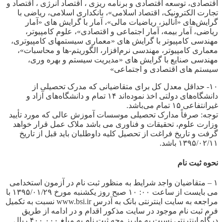
اقتصادی، توسعه اقتصادی و برنامه ریزی ، اقتصاد انرژی ، اقتصاد و
تجارت الکترونیک، اقتصاد اسلامی»، بانکداری اسلامی، ریاضی با
گرایش‌های «آنالیز، ریاضیات مالی»، آمار با گرایش های «آمار
ریاضی، آمار بیمه، آمار اجتماعی و اقتصادی»، علوم کامپیوتر،
مهندسی کامپیوتر با گرایش های «معماری سیستمهای کامپیوتری،
معماری کامپیوتر، مهندسی نرم‌افزار، الگوریتم-ها و محاسبات»،
مهندسی صنایع با گرایش های «مدیریت سیستم و بهره وری،
سیستم های اقتصادی و اجتماعی»
۱۰- حداقل معدل کل برای متقاضیانی که مدرک تحصیلی از
دانشگاه‌های دولتی اخذ نموده‌اند ۱۴ تمام و دانشگاه‌های آزاد و
غیرانتفاعی ۱۵ تمام می‌باشد.
توجه: صرفاً مدارک تحصیلی موسسات آموزش عالی که مورد تأیید
وزارت علوم، تحقیقات و فناوری می باشد ملاک عمل قرار خواهد
گرفت و تاریخ فراغت از تحصیل کلیه داوطلبان باید قبل از تاریخ
۱۳۹۵/۰۲/۱۱ باشد.
نحوه ثبت نام
۱ – متقاضیان واجد شرایط به منظور ثبت نام در آزمون استخدامی
می بایست از ساعت ۰۰: ۱۰ صبح روز یکشنبه مورخ ۱۳۹۵/۰۱/۲۹ با
مراجعه به سایت اینترنتی بانک به آدرس www.bsi.ir نسبت به تکمیل
فرم ثبت نام موجود در سایت مذکور اقدام و در ادامه از طریق
درگاه اینترنتی نسبت به واریز وجه ثبت نام به مبلغ ۴۰۰.۰۰۰ ریال