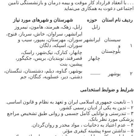
. . . با انعقاد قرارداد کار موقت و بیمه درمان و بازنشستگی تامین
اجتماعی دعوت به همکاری می‌نماید
ردیف
نام استان
حوزه
شهرستان و شهر‌های مورد نیاز
زابل
زابل، زهک، هیرمند، هامون، نیمروز
ایرانشهر، سراوان، خاش، سرباز، فنوج،
سیستان
ایرانشهر
سوران، مهرستان، بمپور، سیب و
۱
و
سوران، اسپکه، دلگان
بلوچستان
چابهار، کنارک، نیک‌شهر، راسک،
چابهار
قصرقند، نوبندیان، بریس، جکیگور،
پیشین، بنت
بوشهر، گناوه، دیلم، دشتستان، تنگستان،
۲
بوشهر
——
دشتی، دیر، عسلویه، کنگان، جم
شرایط و ضوابط استخدامی
۱ – تابعیت جمهوری اسلامی ایران و تعهد به نظام و قانون اساسی.
۲ – تدین به یکی از ادیان رسمی کشور.
۳ – تندرستی و توانایی کامل جسمی و روانی طبق تشخیص مراجع
پزشکی مورد نظر بانک.
۴ – عدم اعتیاد به دخانیات ، مواد مخدر و روان‌گردان.
۵ – نداشتن سوء پیشینه کیفری مؤثر.