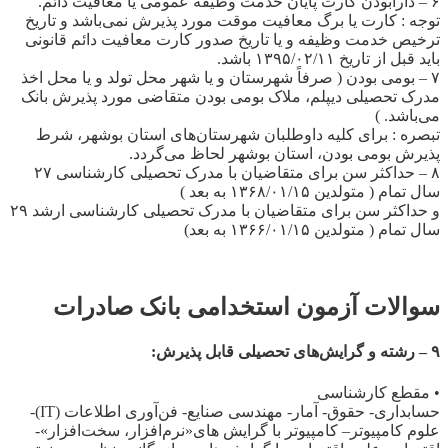
۶ – دارابودن کارت پایان خدمت وظیفه عمومی یا معافیت دائم.
توجه : کارت یا برگ معافیت موقت مورد پذیرش نمی‌باشد و تاریخ
ترخیص خدمت وظیفه و یا تاریخ صدور کارت معافیت دائم قانونی
باید قبل از تاریخ ۱۳۹۵/۰۲/۱۱ باشد.
۷ – بومی بودن ( صرفاً شهرستان و یا شهر محل تولد و یا محل اخذ
مدرک تحصیلی دیپلم، ملاک بومی بودن متقاضی مورد پذیرش بانک
می‌باشد. )
تبصره : برای کلیه داوطلبان شهرستان‌های استان بوشهر، شرط
پذیرش بومی بودن، استان بوشهر لحاظ می‌گردد.
۸ – حداکثر سن برای متقاضیان با مدرک تحصیلی کارشناسی ۲۷
سال تمام ( متولدین ۱۳۶۸/۰۱/۱۵ به بعد )
و حداکثر سن برای متقاضیان با مدرک تحصیلی کارشناسی ارشد ۲۹
سال تمام ( متولدین ۱۳۶۶/۰۱/۱۵ به بعد)
سوالات آزمون استخدامی بانک صادرات
۹ – رشته و گرایش‌های تحصیلی قابل پذیرش:
• مقطع کارشناسی
حسابداری- ‌حقوق- آمار- ‌مهندسی صنایع- فن‌آوری اطلاعات (IT)-
علوم کامپیوتر– کامپیوتر با گرایش های«نرم‌افزار، سخت‌افزار»-