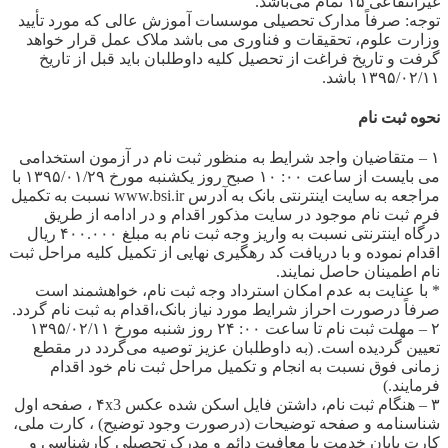
غیرانتفاعی ۱۵ تمام می‌باشد.
توجه: صرفاً مدارک تحصیلی موسسات آموزش عالی که مورد تأیید
وزارت علوم، تحقیقات و فناوری می باشد ملاک عمل قرار خواهد
گرفت و تاریخ فراغت از تحصیل کلیه داوطلبان باید قبل از تاریخ
۱۳۹۵/۰۲/۱۱ باشد.
نحوه ثبت نام
۱ – متقاضیان واجد شرایط به منظور ثبت نام در آزمون استخدامی
می بایست از ساعت ۰۰: ۱۰ صبح روز یکشنبه مورخ ۱۳۹۵/۰۱/۲۹ با
مراجعه به سایت اینترنتی بانک به آدرس www.bsi.ir نسبت به تکمیل
فرم ثبت نام موجود در سایت مذکور اقدام و در ادامه از طریق
درگاه اینترنتی نسبت به واریز وجه ثبت نام به مبلغ ۴۰۰.۰۰۰ ریال
اقدام نموده و با دریافت کد رهگیری نهایی از تکمیل کلیه مراحل ثبت
نام اطمینان حاصل نمایند.
* با عنایت به عدم امکان استرداد وجه ثبت نام، خواهشمند است
صرفاً درصورت احراز شرایط مورد نیاز بانک،اقدام به ثبت نام گردد.
۲ – مهلت ثبت نام تا ساعت ۰۰: ۲۴ روز شنبه مورخ ۱۳۹۵/۰۲/۱۱
تعیین گردیده است. (به داوطلبان عزیز توصیه می‌گردد در مقطع
زمانی فوق نسبت به انجام و تکمیل مراحل ثبت نام خود اقدام
فرمایند.)
۳ – هنگام ثبت نام، داشتن فایل اسکن شده عکس ۴x3 ، صفحه اول
شناسنامه و صفحه توضیحات (درصورت وجود توضیح) ، کارت ملی،
کارت پایان خدمت یا معافیت دائم و مدرک تحصیلی کارشناسی و