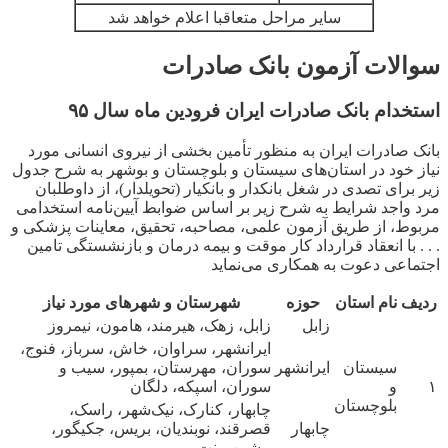
سایر مراحل متعاقبا اعلام خواهد شد
سوالات آزمون بانک صادرات
استخدام بانک صادرات ایران فرودین ماه سال ۹۵
بانک صادرات ایران به منظور تأمین بخشی از نیروی انسانی مورد
نیاز خود در استان‌های سیستان و بلوچستان و بوشهر به شرح جدول
زیر برای تصدی در شغل بانکدار و بانکیار (تحویلدار)، از داوطلبان
مرد واجد شرایط به شرح زیر بر اساس ضوابط آیین‌نامه استخدامی
مربوط، از طریق آزمون علمی، مصاحبه، تحقیق، معاینات پزشکی و
. . . با انعقاد قرارداد کار موقت و بیمه درمان و بازنشستگی تامین
اجتماعی دعوت به همکاری می‌نماید
ردیف
نام استان
حوزه
شهرستان و شهر‌های مورد نیاز
زابل
زابل، زهک، هیرمند، هامون، نیمروز
ایرانشهر، سراوان، خاش، سرباز، فنوج،
سیستان
ایرانشهر
سوران، مهرستان، بمپور، سیب و
۱
و
سوران، اسپکه، دلگان
بلوچستان
چابهار، کنارک، نیک‌شهر، راسک،
چابهار
قصرقند، نوبندیان، بریس، جکیگور،
پیشین، بنت