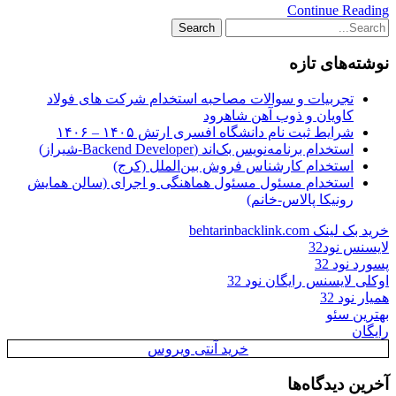
Continue Reading
نوشته‌های تازه
تجربیات و سوالات مصاحبه استخدام شرکت های فولاد
کاویان و ذوب آهن شاهرود
شرایط ثبت نام دانشگاه افسری ارتش ۱۴۰۵ – ۱۴۰۶
استخدام برنامه‌نویس بک‌اند (Backend Developer-شیراز)
استخدام کارشناس فروش بین‌الملل (کرج)
استخدام مسئول مسئول هماهنگی و اجرای (سالن همایش
رونیکا پالاس-خانم)
خرید بک لینک behtarinbacklink.com
لایسنس نود32
پسورد نود 32
اوکلی لایسنس رایگان نود 32
همیار نود 32
بهترین سئو
رایگان
خرید آنتی ویروس
آخرین دیدگاه‌ها