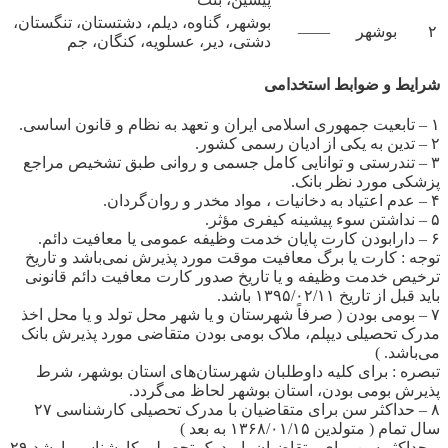
بوشهر، گناوه، دیلم، دشتستان، تنگستان،
۲
بوشهر
——
دشتی، دیر، عسلویه، کنگان، جم
شرایط و ضوابط استخدامی
۱ – تابعیت جمهوری اسلامی ایران و تعهد به نظام و قانون اساسی.
۲ – تدین به یکی از ادیان رسمی کشور.
۳ – تندرستی و توانایی کامل جسمی و روانی طبق تشخیص مراجع
پزشکی مورد نظر بانک.
۴ – عدم اعتیاد به دخانیات ، مواد مخدر و روان‌گردان.
۵ – نداشتن سوء پیشینه کیفری مؤثر.
۶ – دارابودن کارت پایان خدمت وظیفه عمومی یا معافیت دائم.
توجه : کارت یا برگ معافیت موقت مورد پذیرش نمی‌باشد و تاریخ
ترخیص خدمت وظیفه و یا تاریخ صدور کارت معافیت دائم قانونی
باید قبل از تاریخ ۱۳۹۵/۰۲/۱۱ باشد.
۷ – بومی بودن ( صرفاً شهرستان و یا شهر محل تولد و یا محل اخذ
مدرک تحصیلی دیپلم، ملاک بومی بودن متقاضی مورد پذیرش بانک
می‌باشد. )
تبصره : برای کلیه داوطلبان شهرستان‌های استان بوشهر، شرط
پذیرش بومی بودن، استان بوشهر لحاظ می‌گردد.
۸ – حداکثر سن برای متقاضیان با مدرک تحصیلی کارشناسی ۲۷
سال تمام ( متولدین ۱۳۶۸/۰۱/۱۵ به بعد )
و حداکثر سن برای متقاضیان با مدرک تحصیلی کارشناسی ارشد ۲۹