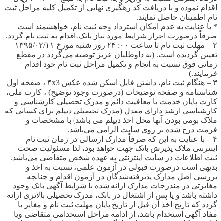
اقدام نموده و با دریافت کد رهگیری نهایی از تکمیل کلیه مراحل ثبت
نام اطمینان حاصل نمایند.
* با عنایت به عدم امکان استرداد وجه ثبت نام، خواهشمند است
صرفاً درصورت احراز شرایط مورد نیاز بانک،اقدام به ثبت نام گردد.
۲ – مهلت ثبت نام تا ساعت ۰۰: ۲۴ روز شنبه مورخ ۱۳۹۵/۰۲/۱۱
تعیین گردیده است. (به داوطلبان عزیز توصیه می‌گردد در مقطع
زمانی فوق نسبت به انجام و تکمیل مراحل ثبت نام خود اقدام
فرمایند.)
۳ – هنگام ثبت نام، داشتن فایل اسکن شده عکس ۴x3 ، صفحه اول
شناسنامه و صفحه توضیحات (درصورت وجود توضیح) ، کارت ملی،
کارت پایان خدمت یا معافیت دائم و مدرک تحصیلی کارشناسی و
کارشناسی ارشد دارای معدل (مدرک تحصیلی دیپلم برای کسانی که
ملاک بومی بودن آنها محل اخذ دیپلم می باشد) با مشخصات و
فرمت درج شده بر روی سایت الزامی می‌باشد.
۴ – با عنایت به این که صرفاً مدارک ارسالی در زمان ثبت نام
اینترنتی ملاک پذیرش بانک جهت خواهد بود، لذا مسئولیت صحت
ثبت اطلاعات در سایت اینترنتی به عهده شخص متقاضی می‌باشد.
بدیهی است درصورت قبولی در آزمون علمی، نسبت به اخذ و
بررسی اصل مدارک پذیرفته‌‌شدگان در آزمون اقدام و چنانچه
مغایرتی در مندرجات مدارک ارائه شده با شرایط آگهی بانک وجود
داشته باشد و یا پس از اشتغال در بانک، مدرک تحصیلی بالاتری ارائه
گردد که تاریخ اخذ آن قبل از تاریخ پایان مهلت ثبت نام و مغایر با
مفاد آگهی استخدام باشد، از ادامه مراحل استخدامی متقاضی ویا