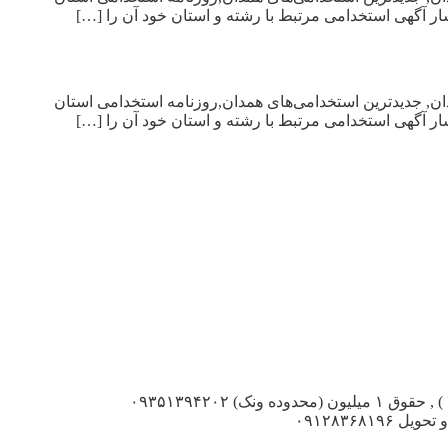
ر آگهی استخدامی مرتبط با رشته و استان خود آن را […]
دان, جدیدترین استخدامی‌های همدان,روزنامه استخدامی استان
ر آگهی استخدامی مرتبط با رشته و استان خود آن را […]
آگهی استخدام مهماندار در تهران کافه کارزین , همکار خانم , جهت امر پذیرایی و مهمانداری , حداکثر ۳۰ ساله , بصورت پاره وقت( ۱۵ تا ۲۲ ) , حقوق ۱ میلیون (محدوده ونک) ۰۹۳۵۱۳۹۴۲۰۲
__________Www.IranEstekhdam.Ir______________ میز صندلی فرش تعداد بالا , مجالس مراسم ادارات (ارزان) , مهماندار سایبان ارسال و تحویل ۰۹۱۲۸۳۶۸۱۹۶