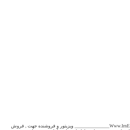
آگهی استخدام بازاریاب موادغذایی در تهران ویزیتورتلفنی خانم , جهت پخش موادغذایی ۴۴۶۳۰۷۱۵ ۴۴۶۳۰۰۵۳ _______________Www.IrnEstekhdm.Ir_______________ ویزیتور و فروشنده جهت , فروش