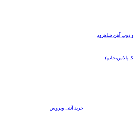
و ذوب آهن شاهرود
 پالاس-خانم)
خرید آنتی ویروس