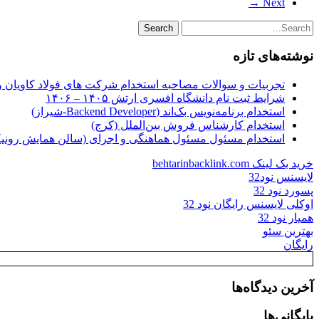
Next →
نوشته‌های تازه
تجربیات و سوالات مصاحبه استخدام شرکت های فولاد کاویان 
شرایط ثبت نام دانشگاه افسری ارتش ۱۴۰۵ – ۱۴۰۶
استخدام برنامه‌نویس بک‌اند (Backend Developer-شیراز)
استخدام کارشناس فروش بین‌الملل (کرج)
استخدام مسئول مسئول هماهنگی و اجرای (سالن همایش رونیکا
خرید بک لینک behtarinbacklink.com
لایسنس نود32
پسورد نود 32
اوکلی لایسنس رایگان نود 32
همیار نود 32
بهترین سئو
رایگان
آخرین دیدگاه‌ها
بایگانی‌ها