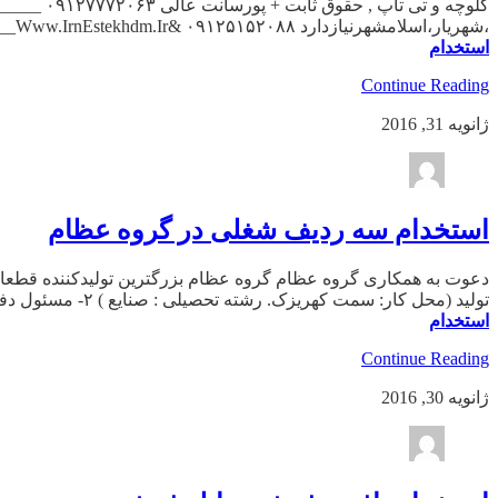
،شهریار،اسلامشهرنیازدارد ۰۹۱۲۵۱۵۲۰۸۸ &ndsh; ۵۶۱۲۵۱۳۶ _______________Www.IrnEstekhdm.Ir_______________ بازاریاب حضوری , با ۳سال […]
استخدام
Continue Reading
ژانویه 31, 2016
استخدام سه ردیف شغلی در گروه عظام
تولید (محل کار: سمت کهریزک. رشته تحصیلی : صنایع ) ۲- مسئول دفتر ( رشته های تحصیلی مرتبط ) ۳- کارشناس صادرات […]
استخدام
Continue Reading
ژانویه 30, 2016