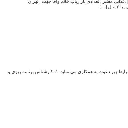
___Www.IrnEstekhdm.Ir_______________ شرکت پخش موادغذایی معتبر , تعدادی بازاریاب خانم وآقا جهت , تهران
دعوت به همکاری گروه عظام گروه عظام بزرگترین تولیدکننده قطعات خودرو در کشور جهت تکمیل کادر اداری خوددر تهران از دارندگان شرایط زیر دعوت به همکاری می نماید: ۱- کارشناس برنامه ریزی و