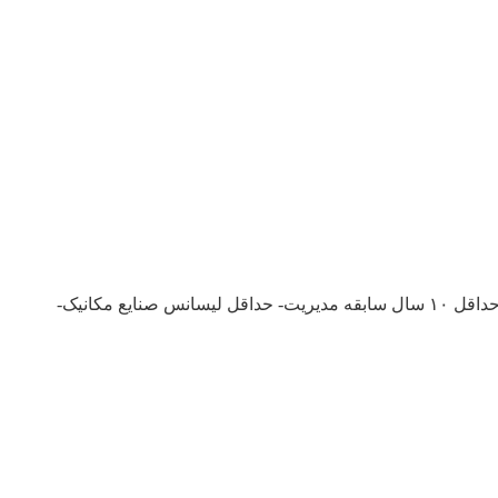
یک واحد تولیدی لوازم خانگی واقع در شهرک صنعتی شمس آباد تهران از افراد ذیل جهت همکاری دعوت به عمل می آورد: مدیر کارخانه: با حداقل ۱۰ سال سابقه مدیریت- حداقل لیسانس صنایع مکانیک-