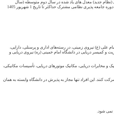
و هنرستان 14 تعیین شده است. متقاضیان در حال تحصیل (نظام جدید) معدل های یاد شده در سال دوم متوسطه (سال
یازدهم) ملاک است و بایستی مدرک قبولی سال آخر متوسطه ( سال دوازدهم) خود رابا شرط حداقل معدل اعلامی و حداکثرتا قبل از شروع دوره جامعه پذیری نظامی مشترک حداکثر تا تاریخ 1 شهریور 1405
م علی (ع) نیروی زمینی، در رسته‌های اداری و پرسنلی، دارایی،
یریت و کمیسر دریایی در دانشگاه امام خمینی (ره) نیروی دریایی و
نیک و مخابرات دریایی، مکانیک موتورهای دریایی، تأسیسات مکانیکی،
کت کنند. این افراد تنها مجاز به پذیرش در دانشگاه وابسته به همان
 نمی شود.